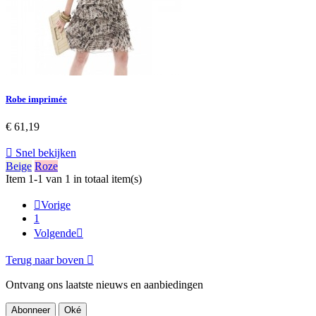
Robe imprimée
€ 61,19

Snel bekijken
Beige
Roze
Item 1-1 van 1 in totaal item(s)

Vorige
1
Volgende

Terug naar boven

Ontvang ons laatste nieuws en aanbiedingen