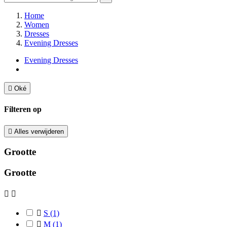
Home
Women
Dresses
Evening Dresses
Evening Dresses

Oké
Filteren op

Alles verwijderen
Grootte
Grootte



S
(1)

M
(1)