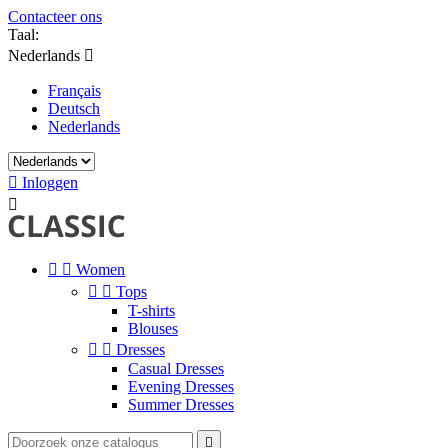
Contacteer ons
Taal:
Nederlands

Français
Deutsch
Nederlands

Inloggen



Women


Tops
T-shirts
Blouses


Dresses
Casual Dresses
Evening Dresses
Summer Dresses
