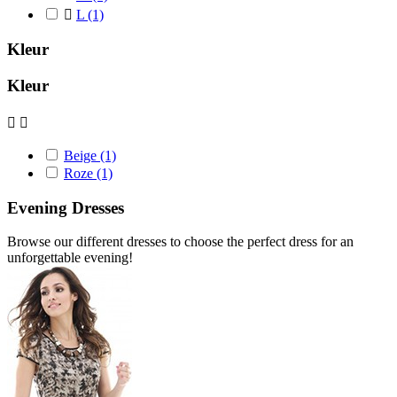

L
(1)
Kleur
Kleur


Beige
(1)
Roze
(1)
Evening Dresses
Browse our different dresses to choose the perfect dress for an
unforgettable evening!