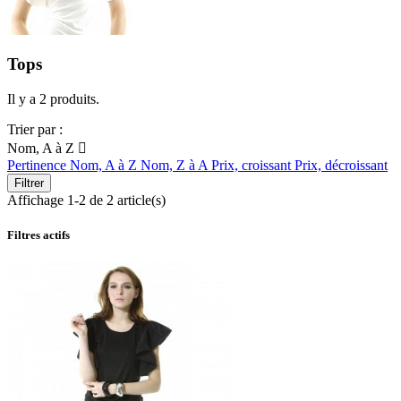
Tops
Il y a 2 produits.
Trier par :
Nom, A à Z

Pertinence
Nom, A à Z
Nom, Z à A
Prix, croissant
Prix, décroissant
Filtrer
Affichage 1-2 de 2 article(s)
Filtres actifs