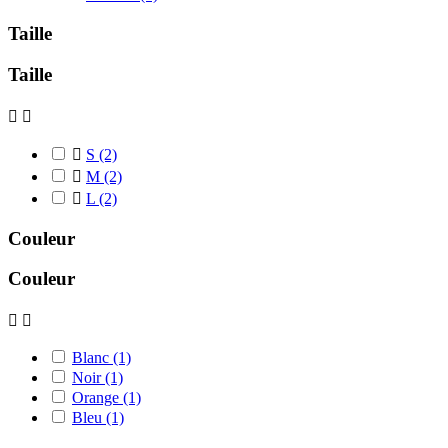
Taille
Taille



S
(2)

M
(2)

L
(2)
Couleur
Couleur


Blanc
(1)
Noir
(1)
Orange
(1)
Bleu
(1)