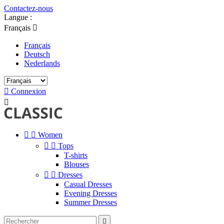
Contactez-nous
Langue :
Français

Français
Deutsch
Nederlands

Connexion



Women


Tops
T-shirts
Blouses


Dresses
Casual Dresses
Evening Dresses
Summer Dresses
