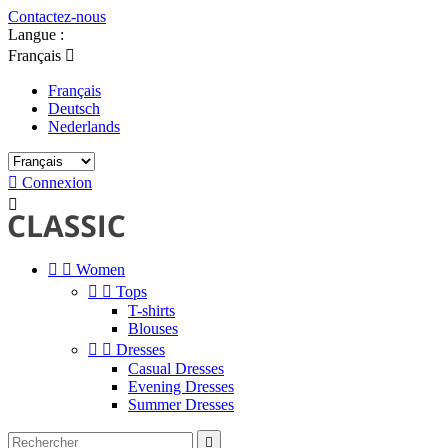
Contactez-nous
Langue :
Français

Français
Deutsch
Nederlands

Connexion



Women


Tops
T-shirts
Blouses


Dresses
Casual Dresses
Evening Dresses
Summer Dresses
