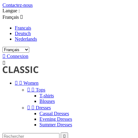
Contactez-nous
Langue :
Français

Français
Deutsch
Nederlands

Connexion



Women


Tops
T-shirts
Blouses


Dresses
Casual Dresses
Evening Dresses
Summer Dresses
