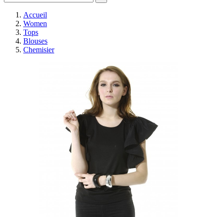
Accueil
Women
Tops
Blouses
Chemisier