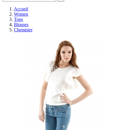
Accueil
Women
Tops
Blouses
Chemisier