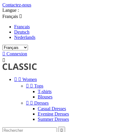
Contactez-nous
Langue :
Français

Français
Deutsch
Nederlands

Connexion



Women


Tops
T-shirts
Blouses


Dresses
Casual Dresses
Evening Dresses
Summer Dresses
