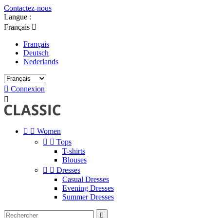
Contactez-nous
Langue :
Français

Français
Deutsch
Nederlands

Connexion



Women


Tops
T-shirts
Blouses


Dresses
Casual Dresses
Evening Dresses
Summer Dresses
