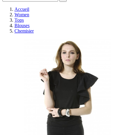
Accueil
Women
Tops
Blouses
Chemisier