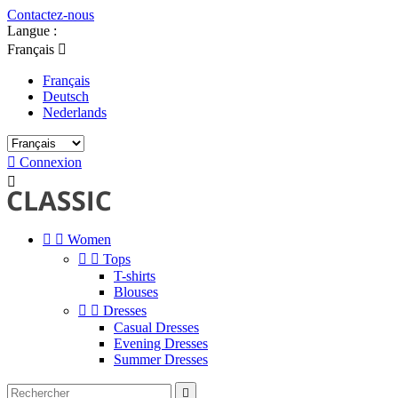
Contactez-nous
Langue :
Français

Français
Deutsch
Nederlands

Connexion



Women


Tops
T-shirts
Blouses


Dresses
Casual Dresses
Evening Dresses
Summer Dresses
