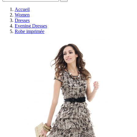
Accueil
Women
Dresses
Evening Dresses
Robe imprimée