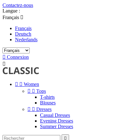
Contactez-nous
Langue :
Français

Français
Deutsch
Nederlands

Connexion



Women


Tops
T-shirts
Blouses


Dresses
Casual Dresses
Evening Dresses
Summer Dresses
