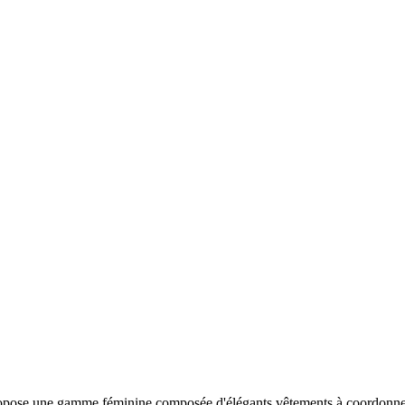
pose une gamme féminine composée d'élégants vêtements à coordonner e