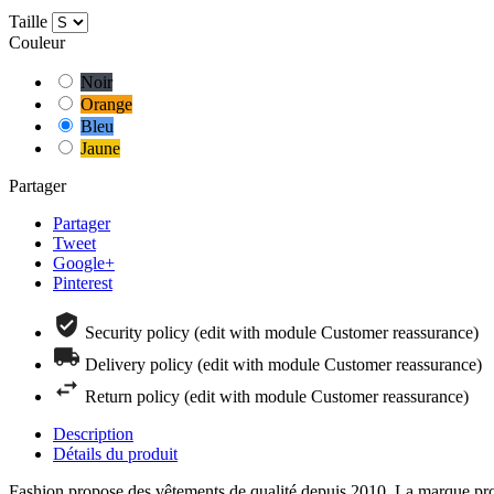
Taille
Couleur
Noir
Orange
Bleu
Jaune
Partager
Partager
Tweet
Google+
Pinterest
Security policy (edit with module Customer reassurance)
Delivery policy (edit with module Customer reassurance)
Return policy (edit with module Customer reassurance)
Description
Détails du produit
Fashion propose des vêtements de qualité depuis 2010. La marque pro