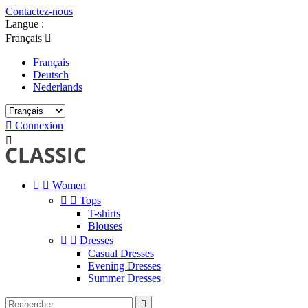
Contactez-nous
Langue :
Français

Français
Deutsch
Nederlands

Connexion



Women


Tops
T-shirts
Blouses


Dresses
Casual Dresses
Evening Dresses
Summer Dresses
