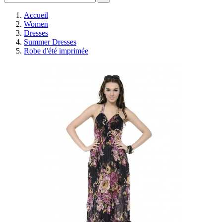
Accueil
Women
Dresses
Summer Dresses
Robe d'été imprimée