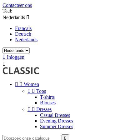
Contacteer ons
Taal:
Nederlands

Français
Deutsch
Nederlands

Inloggen



Women


Tops
T-shirts
Blouses


Dresses
Casual Dresses
Evening Dresses
Summer Dresses
