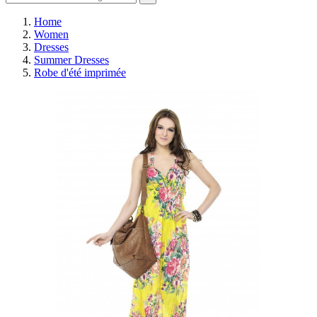
Home
Women
Dresses
Summer Dresses
Robe d'été imprimée