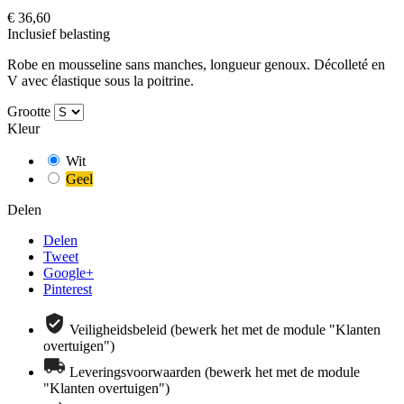
€ 36,60
Inclusief belasting
Robe en mousseline sans manches, longueur genoux. Décolleté en
V avec élastique sous la poitrine.
Grootte
Kleur
Wit
Geel
Delen
Delen
Tweet
Google+
Pinterest
Veiligheidsbeleid (bewerk het met de module "Klanten
overtuigen")
Leveringsvoorwaarden (bewerk het met de module
"Klanten overtuigen")