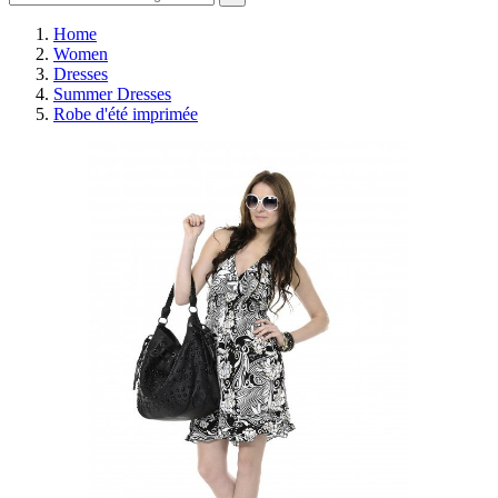
Home
Women
Dresses
Summer Dresses
Robe d'été imprimée