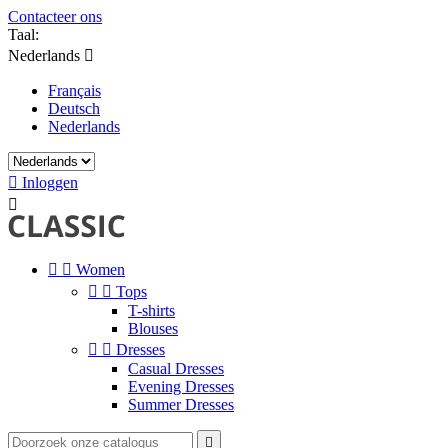
Contacteer ons
Taal:
Nederlands

Français
Deutsch
Nederlands

Inloggen



Women


Tops
T-shirts
Blouses


Dresses
Casual Dresses
Evening Dresses
Summer Dresses
