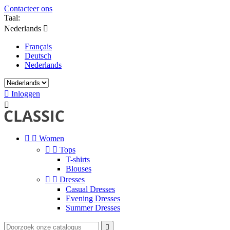
Contacteer ons
Taal:
Nederlands

Français
Deutsch
Nederlands

Inloggen



Women


Tops
T-shirts
Blouses


Dresses
Casual Dresses
Evening Dresses
Summer Dresses
