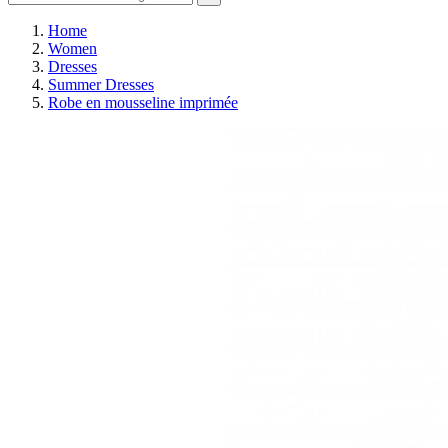
Home
Women
Dresses
Summer Dresses
Robe en mousseline imprimée