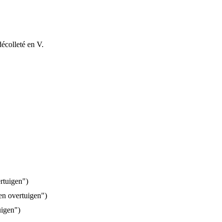
écolleté en V.
rtuigen")
n overtuigen")
uigen")