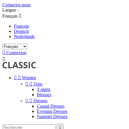
Contactez-nous
Langue :
Français

Français
Deutsch
Nederlands

Connexion



Women


Tops
T-shirts
Blouses


Dresses
Casual Dresses
Evening Dresses
Summer Dresses
