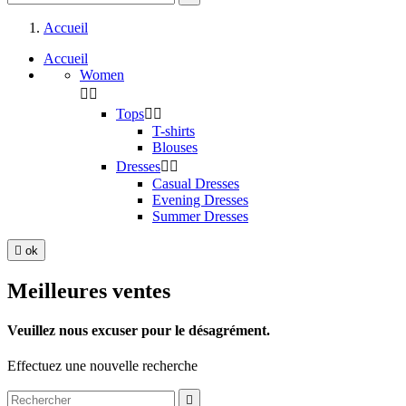
Accueil
Accueil
Women


Tops


T-shirts
Blouses
Dresses


Casual Dresses
Evening Dresses
Summer Dresses

ok
Meilleures ventes
Veuillez nous excuser pour le désagrément.
Effectuez une nouvelle recherche
