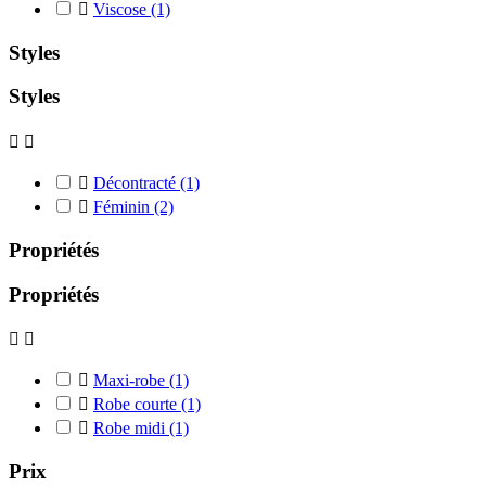

Viscose
(1)
Styles
Styles



Décontracté
(1)

Féminin
(2)
Propriétés
Propriétés



Maxi-robe
(1)

Robe courte
(1)

Robe midi
(1)
Prix