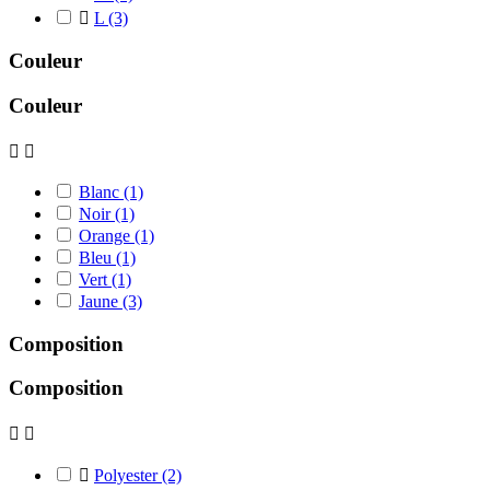

L
(3)
Couleur
Couleur


Blanc
(1)
Noir
(1)
Orange
(1)
Bleu
(1)
Vert
(1)
Jaune
(3)
Composition
Composition



Polyester
(2)