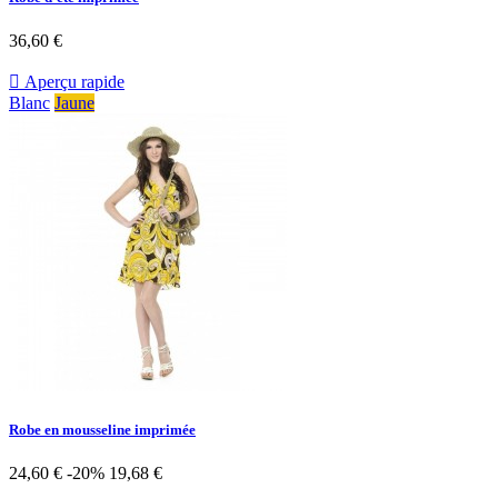
36,60 €

Aperçu rapide
Blanc
Jaune
Robe en mousseline imprimée
24,60 €
-20%
19,68 €