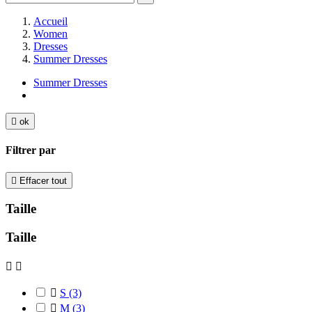
Accueil
Women
Dresses
Summer Dresses
Summer Dresses

ok
Filtrer par

Effacer tout
Taille
Taille



S
(3)

M
(3)