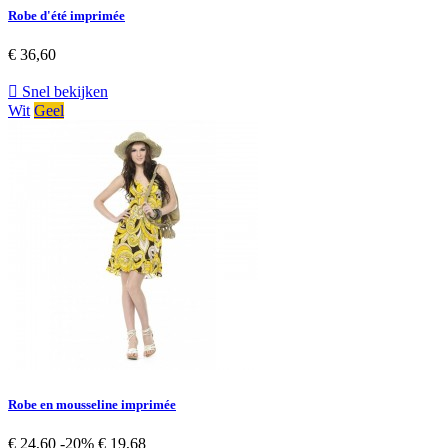
Robe d'été imprimée
€ 36,60

Snel bekijken
Wit
Geel
Robe en mousseline imprimée
€ 24,60
-20%
€ 19,68