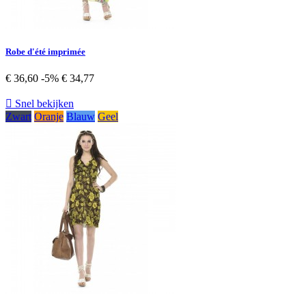
Robe d'été imprimée
€ 36,60
-5%
€ 34,77

Snel bekijken
Zwart
Oranje
Blauw
Geel