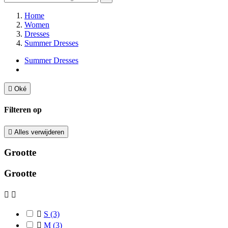
Home
Women
Dresses
Summer Dresses
Summer Dresses

Oké
Filteren op

Alles verwijderen
Grootte
Grootte



S
(3)

M
(3)