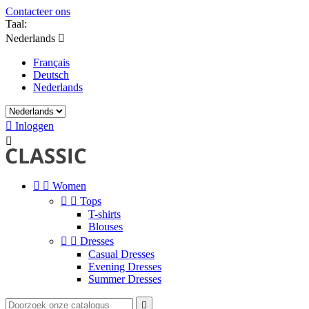
Contacteer ons
Taal:
Nederlands

Français
Deutsch
Nederlands

Inloggen



Women


Tops
T-shirts
Blouses


Dresses
Casual Dresses
Evening Dresses
Summer Dresses
