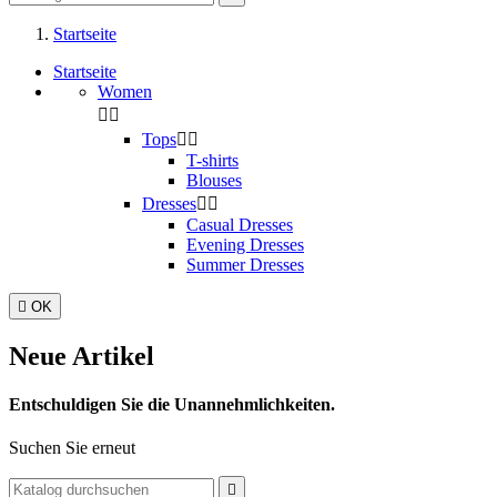
Startseite
Startseite
Women


Tops


T-shirts
Blouses
Dresses


Casual Dresses
Evening Dresses
Summer Dresses

OK
Neue Artikel
Entschuldigen Sie die Unannehmlichkeiten.
Suchen Sie erneut
