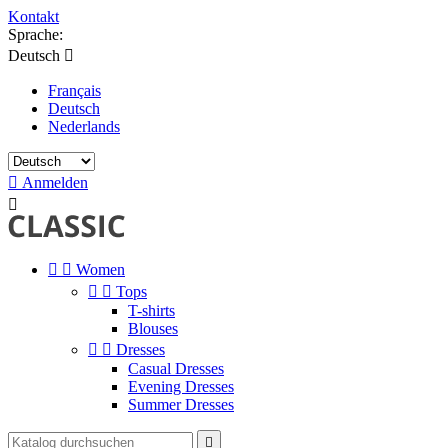
Kontakt
Sprache:
Deutsch

Français
Deutsch
Nederlands

Anmelden



Women


Tops
T-shirts
Blouses


Dresses
Casual Dresses
Evening Dresses
Summer Dresses
