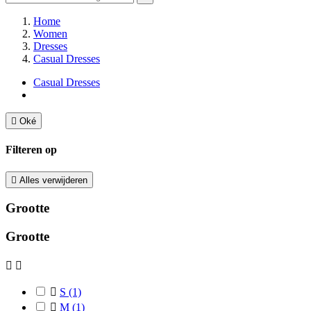
Home
Women
Dresses
Casual Dresses
Casual Dresses

Oké
Filteren op

Alles verwijderen
Grootte
Grootte



S
(1)

M
(1)