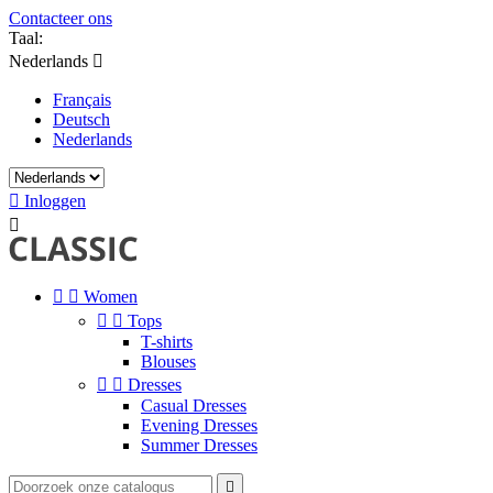
Contacteer ons
Taal:
Nederlands

Français
Deutsch
Nederlands

Inloggen



Women


Tops
T-shirts
Blouses


Dresses
Casual Dresses
Evening Dresses
Summer Dresses
