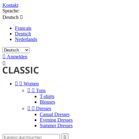
Kontakt
Sprache:
Deutsch

Français
Deutsch
Nederlands

Anmelden



Women


Tops
T-shirts
Blouses


Dresses
Casual Dresses
Evening Dresses
Summer Dresses
