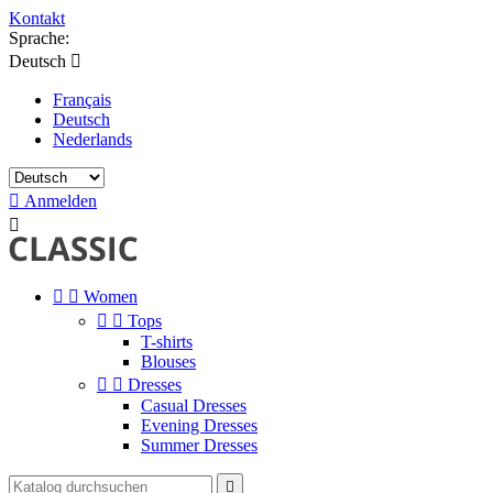
Kontakt
Sprache:
Deutsch

Français
Deutsch
Nederlands

Anmelden



Women


Tops
T-shirts
Blouses


Dresses
Casual Dresses
Evening Dresses
Summer Dresses
