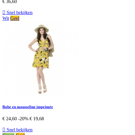
€ 36,60

Snel bekijken
Wit
Geel
Robe en mousseline imprimée
€ 24,60
-20%
€ 19,68

Snel bekijken