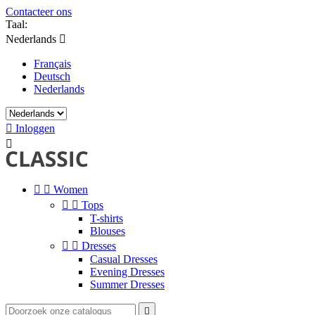
Contacteer ons
Taal:
Nederlands

Français
Deutsch
Nederlands

Inloggen



Women


Tops
T-shirts
Blouses


Dresses
Casual Dresses
Evening Dresses
Summer Dresses
