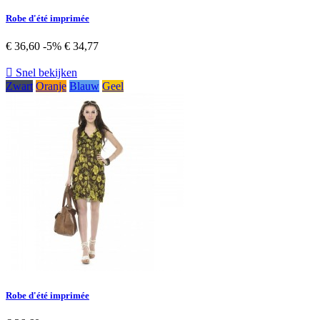
Robe d'été imprimée
€ 36,60
-5%
€ 34,77

Snel bekijken
Zwart
Oranje
Blauw
Geel
Robe d'été imprimée