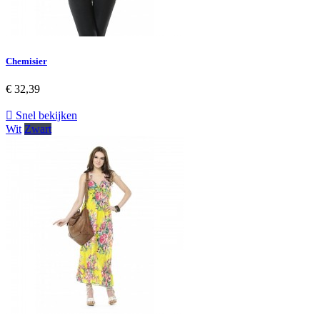
Chemisier
€ 32,39

Snel bekijken
Wit
Zwart