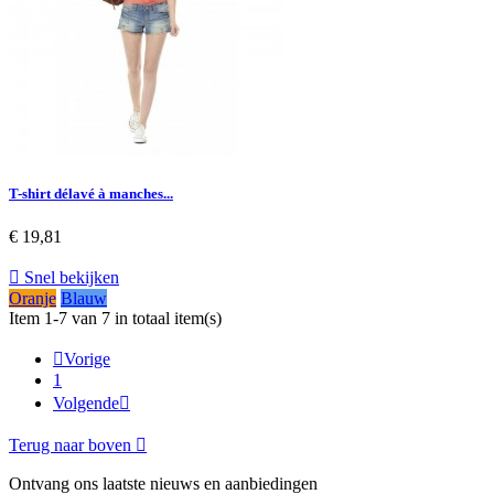
T-shirt délavé à manches...
€ 19,81

Snel bekijken
Oranje
Blauw
Item 1-7 van 7 in totaal item(s)

Vorige
1
Volgende

Terug naar boven

Ontvang ons laatste nieuws en aanbiedingen