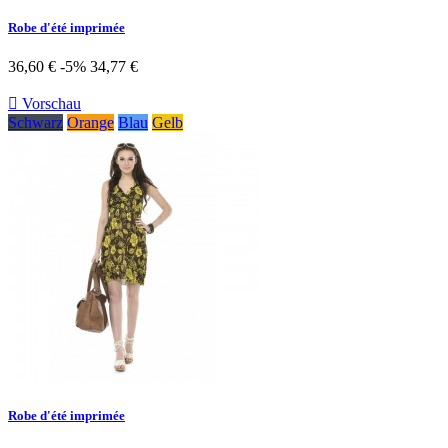
Robe d'été imprimée
36,60 €
-5%
34,77 €

Vorschau
Schwarz
Orange
Blau
Gelb
Robe d'été imprimée