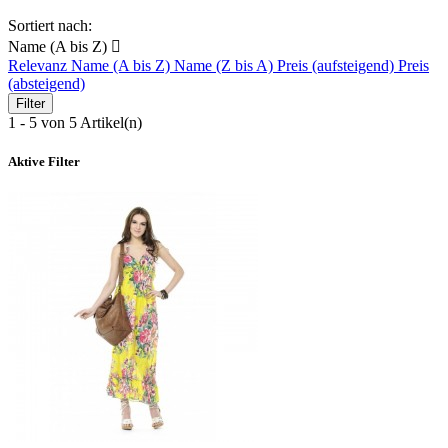
Sortiert nach:
Name (A bis Z)

Relevanz
Name (A bis Z)
Name (Z bis A)
Preis (aufsteigend)
Preis
(absteigend)
Filter
1 - 5 von 5 Artikel(n)
Aktive Filter