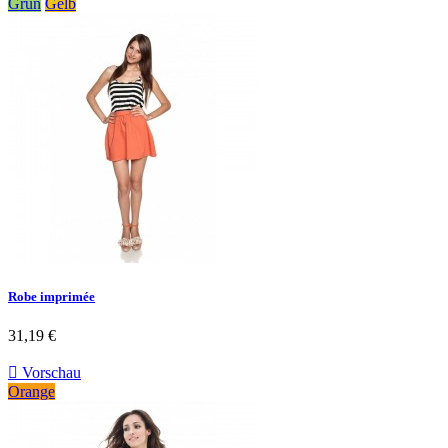
Grün
Gelb
Robe imprimée
31,19 €

Vorschau
Orange