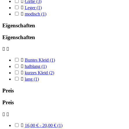

Girlie
(3)

Leger
(1)

modisch
(1)
Eigenschaften
Eigenschaften



Buntes Kleid
(1)

halblang
(1)

kurzes Kleid
(2)

lang
(1)
Preis
Preis



16,00 € - 20,00 €
(1)