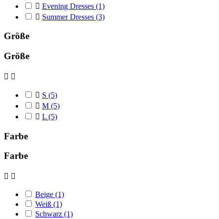

Evening Dresses
(1)

Summer Dresses
(3)
Größe
Größe



S
(5)

M
(5)

L
(5)
Farbe
Farbe


Beige
(1)
Weiß
(1)
Schwarz
(1)