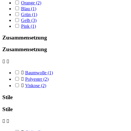
Orange
(2)
Blau
(1)
Grün
(1)
Gelb
(3)
Pink
(1)
Zusammensetzung
Zusammensetzung



Baumwolle
(1)

Polyester
(2)

Viskose
(2)
Stile
Stile

