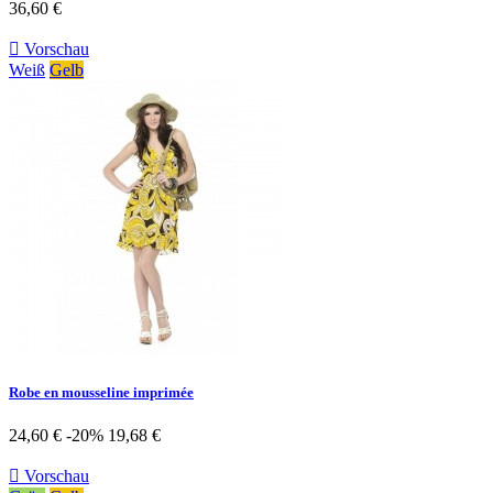
36,60 €

Vorschau
Weiß
Gelb
Robe en mousseline imprimée
24,60 €
-20%
19,68 €

Vorschau