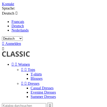
Kontakt
Sprache:
Deutsch

Français
Deutsch
Nederlands

Anmelden



Women


Tops
T-shirts
Blouses


Dresses
Casual Dresses
Evening Dresses
Summer Dresses
