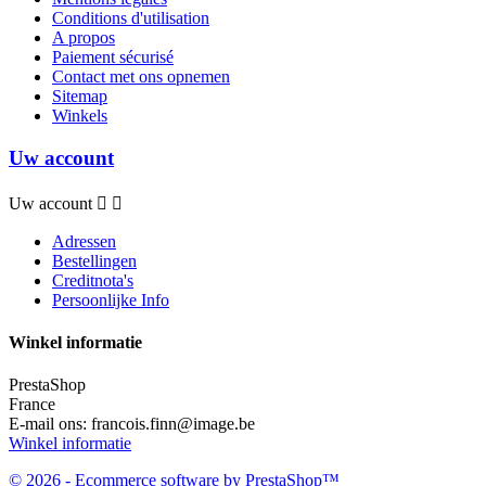
Conditions d'utilisation
A propos
Paiement sécurisé
Contact met ons opnemen
Sitemap
Winkels
Uw account
Uw account


Adressen
Bestellingen
Creditnota's
Persoonlijke Info
Winkel informatie
PrestaShop
France
E-mail ons:
francois.finn@image.be
Winkel informatie
© 2026 - Ecommerce software by PrestaShop™