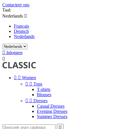
Contacteer ons
Taal:
Nederlands

Français
Deutsch
Nederlands

Inloggen



Women


Tops
T-shirts
Blouses


Dresses
Casual Dresses
Evening Dresses
Summer Dresses
