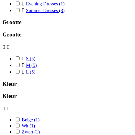

Evening Dresses
(1)

Summer Dresses
(3)
Grootte
Grootte



S
(5)

M
(5)

L
(5)
Kleur
Kleur


Beige
(1)
Wit
(1)
Zwart
(1)