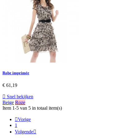
Robe imprimée
€ 61,19

Snel bekijken
Beige
Roze
Item 1-5 van 5 in totaal item(s)

Vorige
1
Volgende
