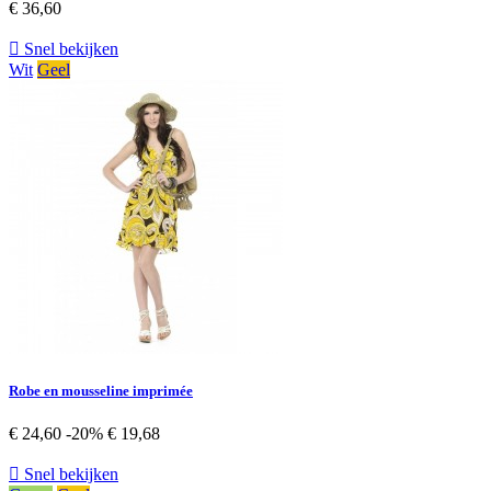
€ 36,60

Snel bekijken
Wit
Geel
Robe en mousseline imprimée
€ 24,60
-20%
€ 19,68

Snel bekijken