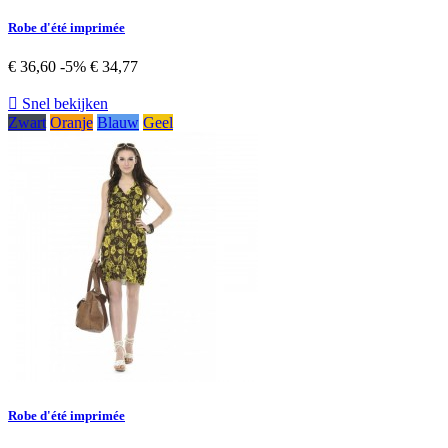
Robe d'été imprimée
€ 36,60
-5%
€ 34,77

Snel bekijken
Zwart
Oranje
Blauw
Geel
Robe d'été imprimée