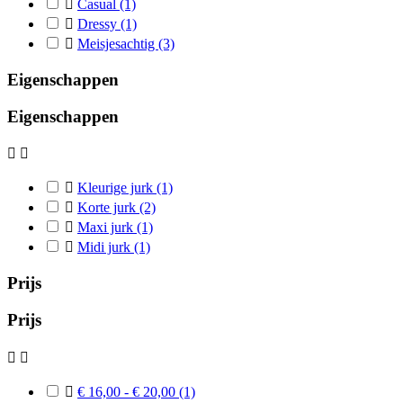

Casual
(1)

Dressy
(1)

Meisjesachtig
(3)
Eigenschappen
Eigenschappen



Kleurige jurk
(1)

Korte jurk
(2)

Maxi jurk
(1)

Midi jurk
(1)
Prijs
Prijs



€ 16,00 - € 20,00
(1)