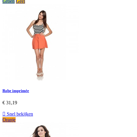
Groen
Geel
Robe imprimée
€ 31,19

Snel bekijken
Oranje